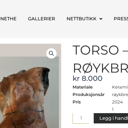
NNETHE
GALLERIER
NETTBUTIKK
PRES
TORSO –
RØYKBR
kr
8.000
Materiale
Kerami
Produksjonsår
røykbr
Pris
2024
1
Torso
Legg i hand
-