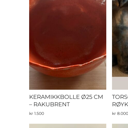
KERAMIKKBOLLE Ø25 CM
TORS
– RAKUBRENT
RØYK
kr
1.500
kr
8.00