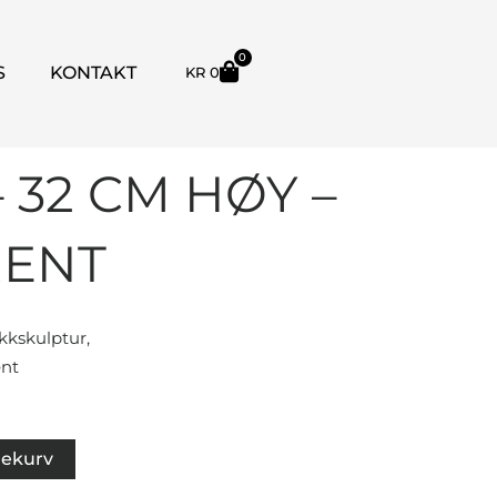
0
HANDLEKURV
S
KONTAKT
KR
0
 32 CM HØY –
ENT
kkskulptur,
ent
lekurv