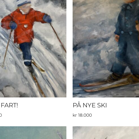
 FART!
PÅ NYE SKI
0
kr
18.000