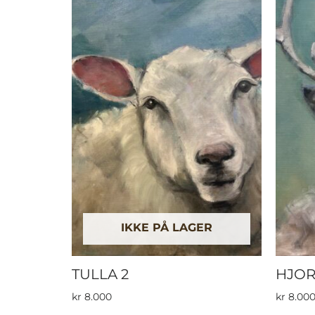
IKKE PÅ LAGER
TULLA 2
HJOR
kr
8.000
kr
8.00