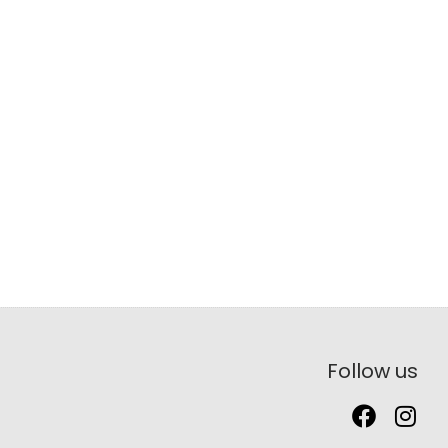
Follow us
F
I
a
n