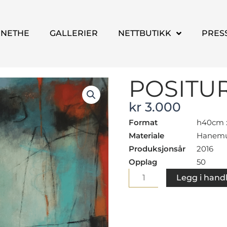
NNETHE
GALLERIER
NETTBUTIKK
PRES
POSITU
kr
3.000
Format
h40cm 
Materiale
Hanemuh
Produksjonsår
2016
Opplag
50
Positur
Legg i hand
antall