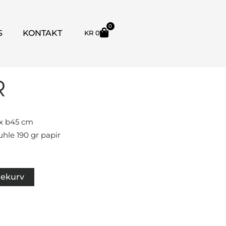
0
HANDLEKURV
S
KONTAKT
KR
0
R
x b45 cm
le 190 gr papir
lekurv