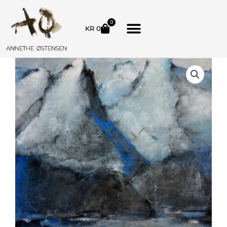
Hopp
rett
0
HANDLEKURV
KR
0
til
innholdet